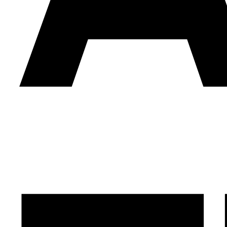
EBOOK GUÍA PARA VENDER ONLINE
La transformación digital es el mayor reto
competitivo al que se enfrentan las empresas,