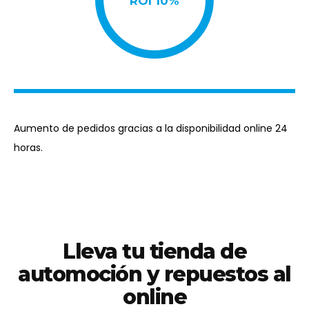
Conecta HUB
#03
Ecommerce