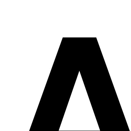
E
c
o
m
m
e
r
c
e
c
o
n
e
c
t
a
d
o
p
a
r
a
a
u
t
o
m
o
c
i
ó
n
y
r
e
p
u
e
s
t
o
s
DEMO