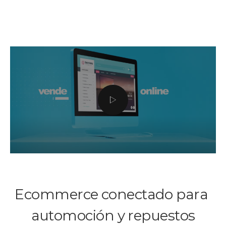
de gestión.
Automatizamos tus
ventas
online en 3 pasos
A través de la optimización del ciclo comercial, esta
inversión tiene un retorno rápido, con un
importante aumento de ventas y un ahorro en
costes de gestión. Además de evitar la pérdida de
cuota de mercado.