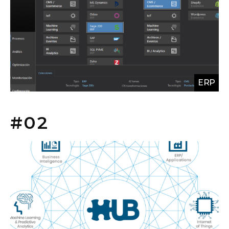
Los clientes verán su tarifa, sus descuentos negociados, y
las promociones vigentes aplicables.
¿Puedo mostrar algunas categorías o marcas
sólo a unos grupos de cliente específicos?
Sí. Algunas categorías pueden ocultarse a clientes
genéricos y mostrarse sólo a profesionales autorizados.