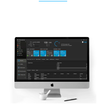
N
u
e
s
t
r
o
p
o
r
t
f
o
l
i
o
d
e
e
c
o
m
m
e
r
c
e
d
e
a
u
t
o
m
o
c
i
ó
n
y
r
e
p
u
e
s
t
o
s
Portfolio de proyectos Ecommerce