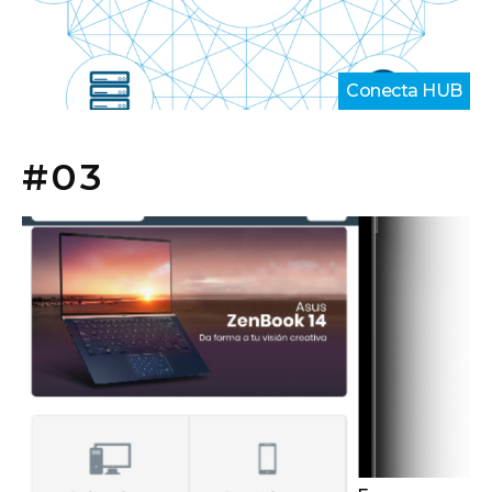
¿Puedo ocultar el precio o las unidades
disponibles y sólo mostrarlas a algunos
clientes?
Sí. Todos los datos del producto podrán mostrarse u
ocultarse en función del cliente.
O
r
g
a
n
i
z
a
c
i
ó
n
¿El cliente podrá consultar su historial de