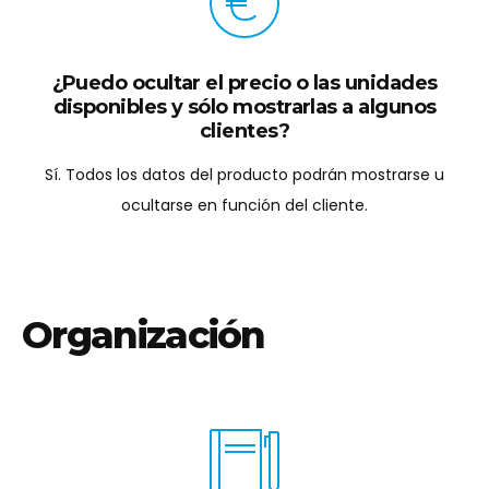
¿Algunos clientes pueden completar su
pedido sin pagar?
Sí. En el B2B es muy habitual facturar a fin de mes y no
pedido a pedido. El cliente no pagará online, nos llega el
pedido y lo facturamos cuando corresponda.
¿Los vendedores pueden utilizar el sistema
para pasar sus pedidos?
Sí. Muchos vendedores aprovechan la plataforma en sus
visitas comerciales ya que disponen de los precios y la
disponibilidad en tiempo real.