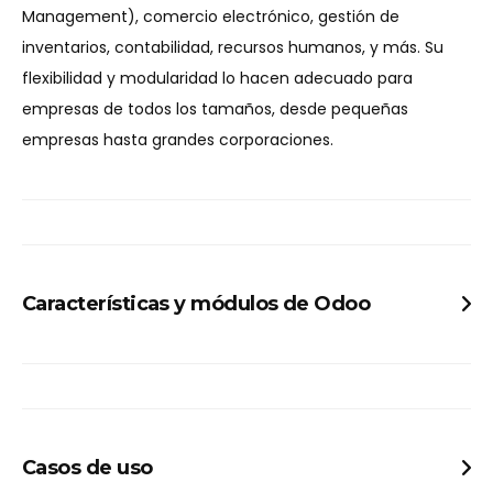
Management), comercio electrónico, gestión de
inventarios, contabilidad, recursos humanos, y más. Su
flexibilidad y modularidad lo hacen adecuado para
empresas de todos los tamaños, desde pequeñas
empresas hasta grandes corporaciones.
Características y módulos de Odoo
Modularidad:
Odoo es altamente modular, lo que significa que las
empresas pueden seleccionar e instalar solo las
aplicaciones que necesitan. Esto incluye módulos
Casos de uso
para ventas, compras, inventarios, fabricación,