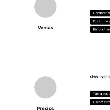
Caracterís
Productos 
Ventas
Historial p
Sincroniza 
Tarifa bas
Cliente x P
Precios