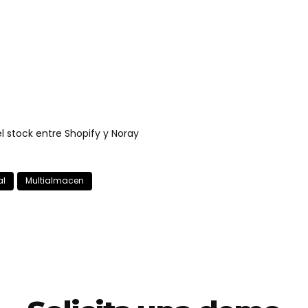
el stock entre Shopify y Noray
al
Multialmacen