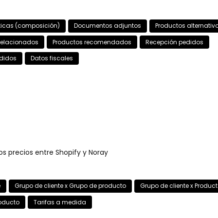
ticas (composición)
Documentos adjuntos
Productos alternativ
relacionados
Productos recomendados
Recepción pedidos
edidos
Datos fiscales
los precios entre Shopify y Noray
e
Grupo de cliente x Grupo de producto
Grupo de cliente x Produc
roducto
Tarifas a medida