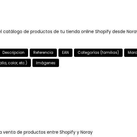
el catálogo de productos de tu tienda online Shopify desde Nora
Descripcion
Referencia
EAN
Categorías (familias)
Mar
lla, color, etc.)
Imágenes
la venta de productos entre Shopify y Noray