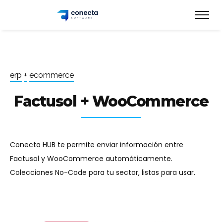
e
r
p
+
e
c
o
m
m
e
r
c
e
Factusol + WooCommerce
Conecta HUB te permite enviar información entre
Factusol y WooCommerce automáticamente.
Colecciones No-Code para tu sector, listas para usar.