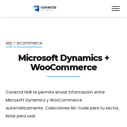
e
r
p
+
e
c
o
m
m
e
r
c
e
Microsoft Dynamics +
WooCommerce
Conecta HUB te permite enviar información entre
Microsoft Dynamics y WooCommerce
automáticamente. Colecciones No-Code para tu sector,
listas para usar.