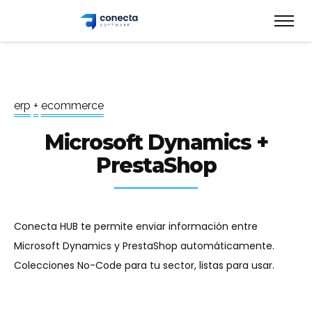
e
r
p
+
e
c
o
m
m
e
r
c
e
Microsoft Dynamics +
PrestaShop
Conecta HUB te permite enviar información entre
Microsoft Dynamics y PrestaShop automáticamente.
Colecciones No-Code para tu sector, listas para usar.