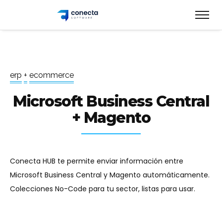
e
r
p
+
e
c
o
m
m
e
r
c
e
Microsoft Business Central
+ Magento
Conecta HUB te permite enviar información entre
Microsoft Business Central y Magento automáticamente.
Colecciones No-Code para tu sector, listas para usar.